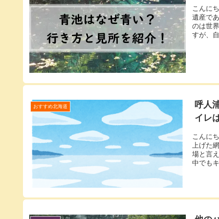
こんに
遺産で
のは世
すが、自
呼人
おすすめ北海道
イレ
こんに
上げた網
場と言
中でもキ