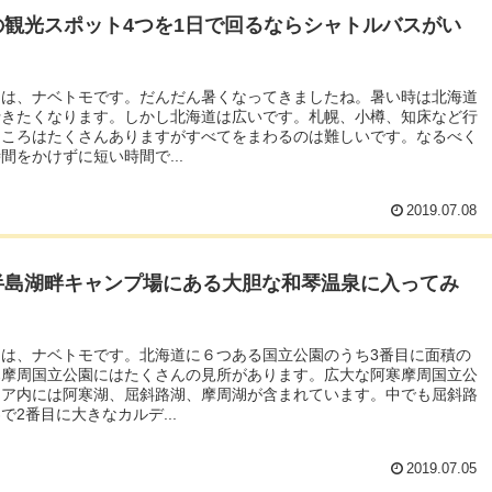
の観光スポット4つを1日で回るならシャトルバスがい
ちは、ナベトモです。だんだん暑くなってきましたね。暑い時は北海道
行きたくなります。しかし北海道は広いです。札幌、小樽、知床など行
ところはたくさんありますがすべてをまわるのは難しいです。なるべく
間をかけずに短い時間で...
2019.07.08
半島湖畔キャンプ場にある大胆な和琴温泉に入ってみ
ちは、ナベトモです。北海道に６つある国立公園のうち3番目に面積の
寒摩周国立公園にはたくさんの見所があります。広大な阿寒摩周国立公
リア内には阿寒湖、屈斜路湖、摩周湖が含まれています。中でも屈斜路
で2番目に大きなカルデ...
2019.07.05