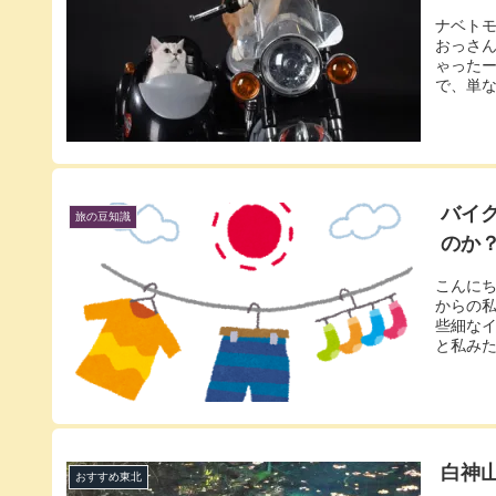
ナベトモ
おっさ
ゃった
で、単な
バイ
旅の豆知識
のか
こんに
からの
些細な
と私みた
白神
おすすめ東北