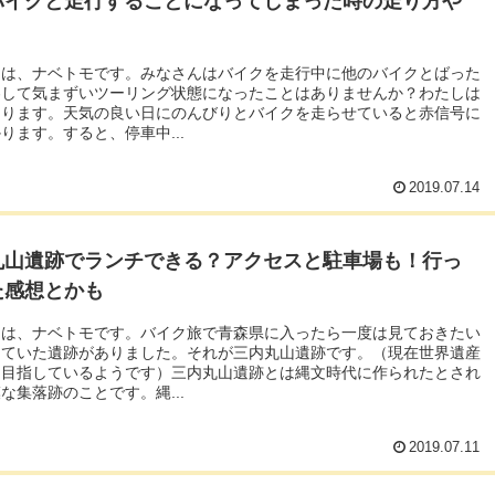
バイクと走行することになってしまった時の走り方や
ちは、ナベトモです。みなさんはバイクを走行中に他のバイクとばった
わして気まずいツーリング状態になったことはありませんか？わたしは
あります。天気の良い日にのんびりとバイクを走らせていると赤信号に
ります。すると、停車中...
2019.07.14
丸山遺跡でランチできる？アクセスと駐車場も！行っ
た感想とかも
ちは、ナベトモです。バイク旅で青森県に入ったら一度は見ておきたい
っていた遺跡がありました。それが三内丸山遺跡です。（現在世界遺産
を目指しているようです）三内丸山遺跡とは縄文時代に作られたとされ
な集落跡のことです。縄...
2019.07.11