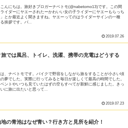
こんにちは。旅好きブロガーナベトモ(@nabetomo13)です。この間
んライダーにヤエーされたーかわいい女の子ライダーにヤエーもらっち
ー」とか最近よく聞きますね。ヤエーってのはライダーサインの一種
る挨拶です。バ...
2019.07.26
ク旅では風呂、トイレ、洗濯、携帯の充電はどうする
？
ちは、ナベトモです。バイクで野宿をしながら旅をすることが小さい頃
私の夢でした。実際に行ってみると毎日が楽しくて最高の時間でした。
イベントやいつも見ていたはずの空もすべてが新鮮に感じました。きっ
いに旅に出たいと思って...
2019.07.23
山地の青池はなぜ青い？行き方と見所を紹介！