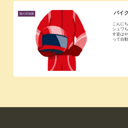
バイ
旅の豆知識
こんに
シュワ
す姿は
って自動