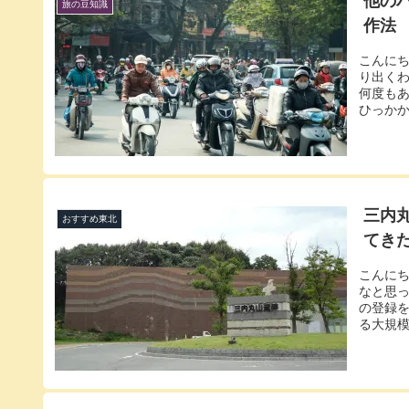
他の
旅の豆知識
作法
こんに
り出く
何度も
ひっかか
三内
おすすめ東北
てき
こんに
なと思
の登録
る大規模