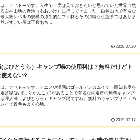
ちは、ナベトモです。人生で一度は見ておきたいと思っていた世界自然
ある白神山地の青池（あおいけ）に行ってきました。白神山地で有名な
界最大級レベルの規模の原生的なブナ林とその独特な生態系ではありま
然がすごい所は正直あち...
2019.07.20
浦(よびとうら）キャンプ場の使用料は？無料だけどト
は使えない?
ちは、ナベトモです。アニメや漫画のゴールデンカムイで一躍知名度を
走監獄(あばしりかんごく)があることで有名な網走市の無料キャンプ
えば呼人浦（よびとうら）キャンプ場ですね。無料のキャンプサイトの
レイで景色もよく心地...
2019.07.17