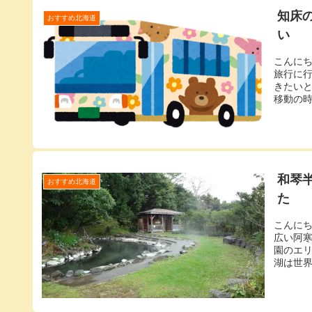
知床
おすすめ北海道
い
こんに
旅行に
きたい
移動の時
和琴
おすすめ北海道
た
こんに
広い阿
園のエ
湖は世界