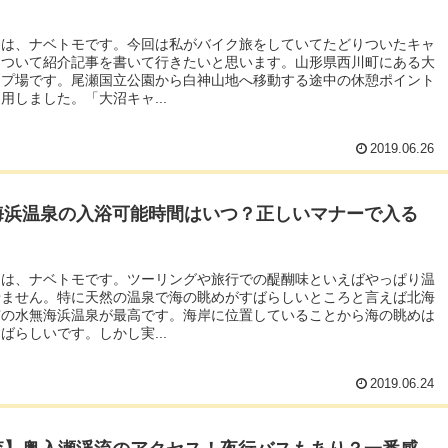
ちは、ナベトモです。今回は私がバイク旅をしていてたどりついたキャ
について紹介記事を書いて行きたいと思います。山形県西川町にある大
ンプ場です。尾瀬国立公園から白神山地へ移動する途中の休憩ポイント
用しました。「大沼キャ...
2019.06.26
海浜温泉の入浴可能時間はいつ？正しいマナーで入る
ちは、ナベトモです。ツーリングや旅行での醍醐味といえばやっぱり温
せません。特に天然の温泉で海の眺めがすばらしいところと言えば北海
市の水無海浜温泉が最高です。海岸に位置していることから海の眺めは
ばらしいです。しかし実...
2019.06.24