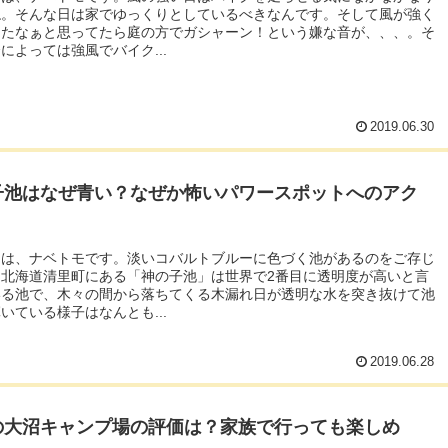
ね。そんな日は家でゆっくりとしているべきなんです。そして風が強く
きたなぁと思ってたら庭の方でガシャーン！という嫌な音が、、、。そ
によっては強風でバイク...
2019.06.30
子池はなぜ青い？なぜか怖いパワースポットへのアク
？
ちは、ナベトモです。淡いコバルトブルーに色づく池があるのをご存じ
？北海道清里町にある「神の子池」は世界で2番目に透明度が高いと言
いる池で、木々の間から落ちてくる木漏れ日が透明な水を突き抜けて池
いている様子はなんとも...
2019.06.28
の大沼キャンプ場の評価は？家族で行っても楽しめ