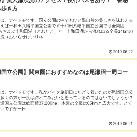
森】奥入瀬渓流のアクセス！夜行バスもあり？一番感
る歩き方
ちは、ナベトモです。国立公園の中でもひと際自然の美しさを味わえる
いえば十和田八幡平国立公園です十和田八幡平国立公園では全周囲
にもおよぶ十和田湖（とわだこ）と、十和田湖から流れ出る全長14kmの
流（おいらせけいりゅ...
2019.06.22
瀬国立公園】関東圏におすすめなのは尾瀬沼一周コー
ちは、ナベトモです。私がバイク旅初日にたどり着いたのが尾瀬国立公
。多くの方が一度は訪れてみたいと思っているのではないでしょうか？
瀬国立公園は総面積37,200ha、木道の全長は65kmと広大です。とて
いですが一日...
2019.06.21