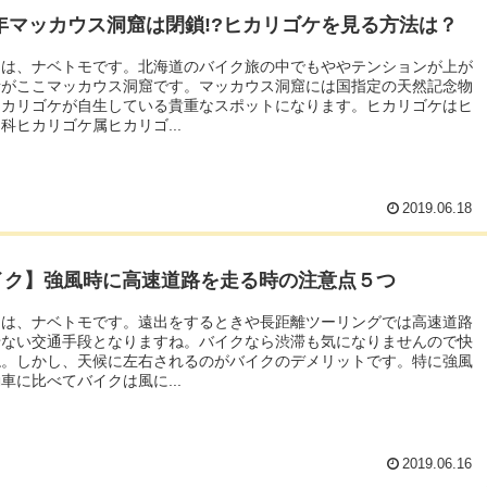
9年マッカウス洞窟は閉鎖!?ヒカリゴケを見る方法は？
ちは、ナベトモです。北海道のバイク旅の中でもややテンションが上が
所がここマッカウス洞窟です。マッカウス洞窟には国指定の天然記念物
ヒカリゴケが自生している貴重なスポットになります。ヒカリゴケはヒ
科ヒカリゴケ属ヒカリゴ...
2019.06.18
イク】強風時に高速道路を走る時の注意点５つ
ちは、ナベトモです。遠出をするときや長距離ツーリングでは高速道路
せない交通手段となりますね。バイクなら渋滞も気になりませんので快
ね。しかし、天候に左右されるのがバイクのデメリットです。特に強風
車に比べてバイクは風に...
2019.06.16