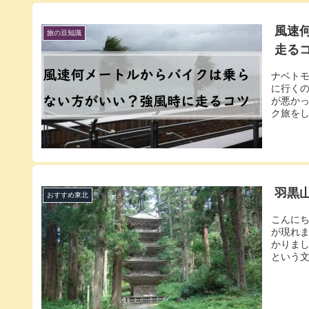
風速
旅の豆知識
走る
ナベト
に行く
が悪か
ク旅をし
羽黒
おすすめ東北
こんに
が現れ
かりま
という文