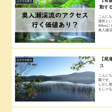
【青
おすすめ東北
動す
こんに
場所と
46km
奥入瀬渓
【尾
おすすめ東北
ス
こんに
園です
しかし尾
もじゃな