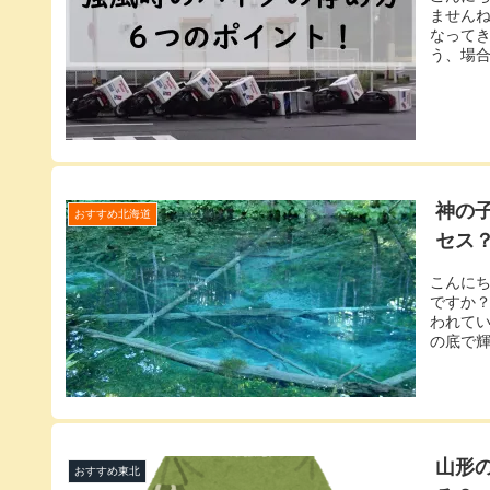
ません
なって
う、場合
神の
おすすめ北海道
セス
こんに
ですか
われて
の底で輝
山形
おすすめ東北