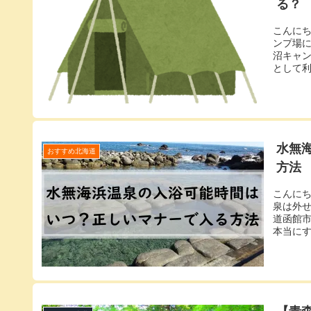
る？
こんに
ンプ場
沼キャ
として利
水無
おすすめ北海道
方法
こんに
泉は外
道函館
本当にす