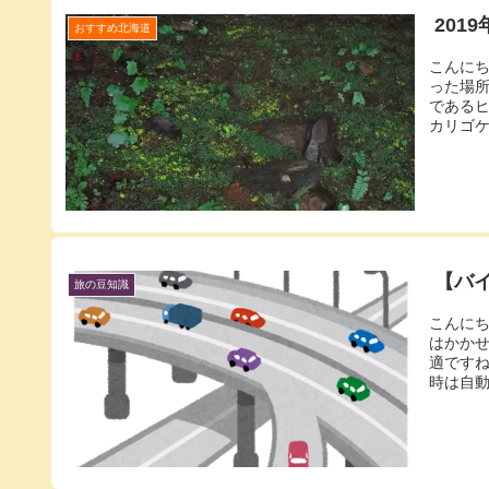
201
おすすめ北海道
こんに
った場
である
カリゴケ
【バ
旅の豆知識
こんに
はかか
適です
時は自動