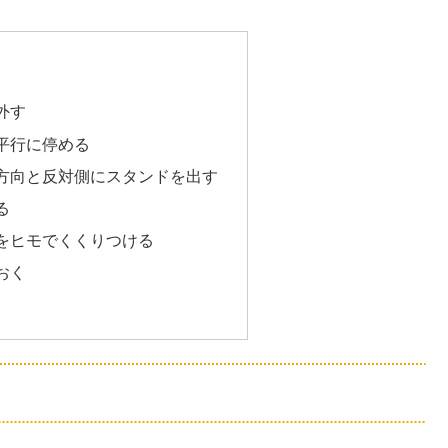
外す
平行に停める
方向と反対側にスタンドを出す
る
をヒモでくくりつける
おく