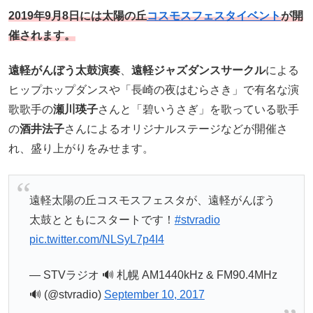
2019年9月8日
には太陽の丘
コスモスフェスタイベント
が開
催されます。
遠軽がんぼう太鼓演奏
、
遠軽ジャズダンスサークル
による
ヒップホップダンスや「長崎の夜はむらさき」で有名な演
歌歌手の
瀬川瑛子
さんと「碧いうさぎ」を歌っている歌手
の
酒井法子
さんによるオリジナルステージなどが開催さ
れ、盛り上がりをみせます。
遠軽太陽の丘コスモスフェスタが、遠軽がんぼう
太鼓とともにスタートです！
#stvradio
pic.twitter.com/NLSyL7p4I4
— STVラジオ 🔊 札幌 AM1440kHz & FM90.4MHz
🔊 (@stvradio)
September 10, 2017