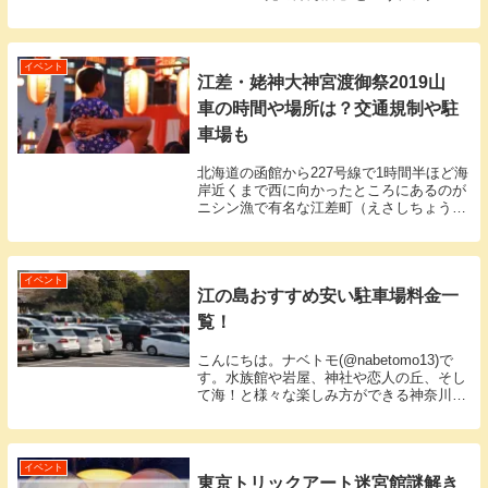
ート展が2019年10月11日(金)から2020年1
月27日(月)まで、横浜駅直通のアソビルで
開催されます。 最先端...
イベント
江差・姥神大神宮渡御祭2019山
車の時間や場所は？交通規制や駐
車場も
北海道の函館から227号線で1時間半ほど海
岸近くまで西に向かったところにあるのが
ニシン漁で有名な江差町（えさしちょう）
です。そして約370年の歴史を持つ北海道
最古の祭りが「姥神大神宮渡御祭（うばが
みじんぐうとぎょさい）」です。2019年も
笛...
イベント
江の島おすすめ安い駐車場料金一
覧！
こんにちは。ナベトモ(@nabetomo13)で
す。水族館や岩屋、神社や恋人の丘、そし
て海！と様々な楽しみ方ができる神奈川県
の有名な観光地といえば江の島です。2018
～2020年はセーリングワールドカップ（ヨ
ットのオリンピック）の開催地にも...
イベント
東京トリックアート迷宮館謎解き