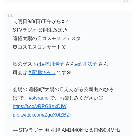
＼明日9/8(日)正午から❣️／
STVラジオ 公開生放送🎶
遠軽太陽の丘コスモスフェスタ
🌸コスモスコンサート🌸
歌のゲストは
#瀬川瑛子
さん
#酒井法子
さん
司会は
#喜瀬ひろし
です🎤
会場の 遠軽町“太陽の丘えんがる公園 虹のひろ
ば”で、
#stvradio
で、お楽しみください😊
https://t.co/vRPG8XxDIW
pic.twitter.com/ZgqX0fZBZr
— STVラジオ 🔊 札幌 AM1440kHz & FM90.4MHz