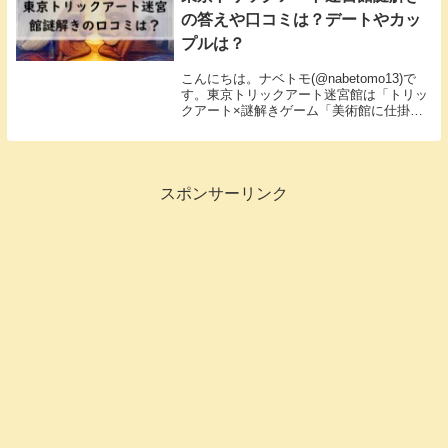
の答えや口コミは？デートやカッ
プルは？
こんにちは。ナベトモ(@nabetomo13)で
す。東京トリックアート迷宮館は「トリッ
クアート×謎解きゲーム「美術館に仕掛け
られた謎に挑め！」」というタイトルでお
台場の東京ビーチシーサイドモールで
2018年10月4日(木)～2019年8月...
スポンサーリンク