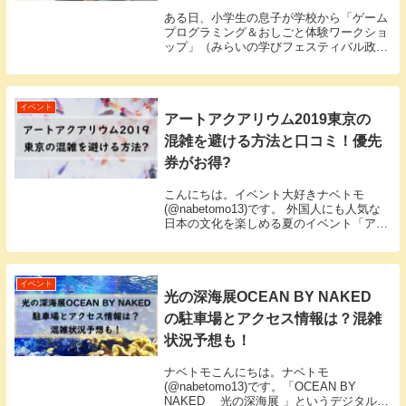
ある日、小学生の息子が学校から「ゲーム
プログラミング＆おしごと体験ワークショ
ップ」（みらいの学びフェスティバル政策
委員会主催）と書かれたチラシを持って帰
ってきました。科学漫画「サバイバル」と
のコラボイベントとあって、息子の目はキ
ラキラ。しか...
イベント
アートアクアリウム2019東京の
混雑を避ける方法と口コミ！優先
券がお得?
こんにちは。イベント大好きナベトモ
(@nabetomo13)です。 外国人にも人気な
日本の文化を楽しめる夏のイベント「アー
トアクアリウム2019」が今年は東京都日本
橋にて7月5日～9月23日まで開催されてい
ます。夏の風物詩、金魚は日本人から...
イベント
光の深海展OCEAN BY NAKED
の駐車場とアクセス情報は？混雑
状況予想も！
ナベトモこんにちは。ナベトモ
(@nabetomo13)です。「OCEAN BY
NAKED 光の深海展 」というデジタルア