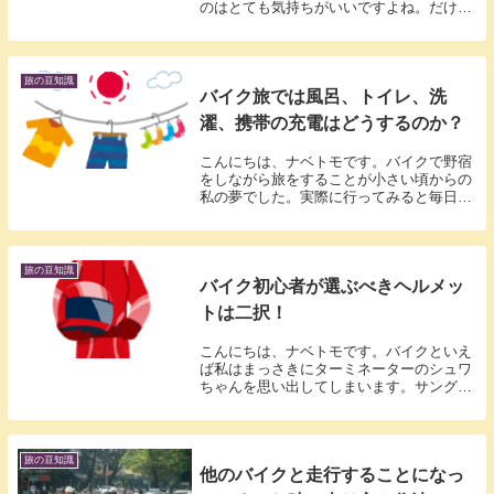
のはとても気持ちがいいですよね。だけ
ど、せっかくの休日なのに天気が悪かった
り風が強かったりしたらモチベーションも
下がりますね。私がバイク旅をしていた時
は、雨でも強風...
旅の豆知識
バイク旅では風呂、トイレ、洗
濯、携帯の充電はどうするのか？
こんにちは、ナベトモです。バイクで野宿
をしながら旅をすることが小さい頃からの
私の夢でした。実際に行ってみると毎日が
楽しくて最高の時間でした。些細なイベン
トやいつも見ていたはずの空もすべてが新
鮮に感じました。きっと私みたいに旅に出
たいと思って...
旅の豆知識
バイク初心者が選ぶべきヘルメッ
トは二択！
こんにちは、ナベトモです。バイクといえ
ば私はまっさきにターミネーターのシュワ
ちゃんを思い出してしまいます。サングラ
スをかけてハーレーを乗り回す姿はやはり
カッコいいですね。しかし、日本では道路
交通法第七十一条によって自動二輪車では
ヘルメットの...
旅の豆知識
他のバイクと走行することになっ