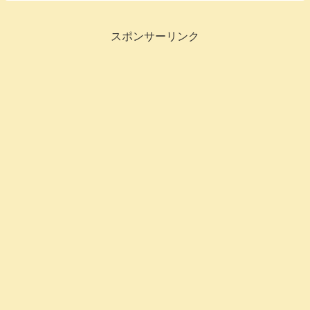
ね。そうすると外せないのが山です。山か
らの景色は最高ですし、紅葉の季節では山
全体が美しい...
スポンサーリンク