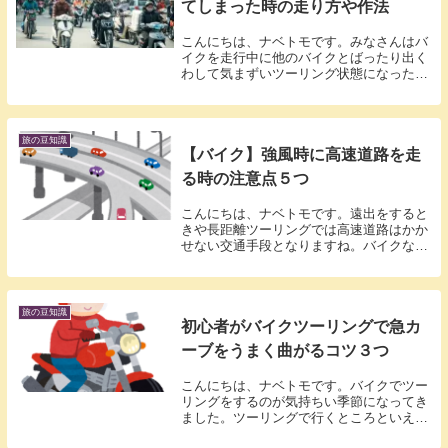
てしまった時の走り方や作法
こんにちは、ナベトモです。みなさんはバ
イクを走行中に他のバイクとばったり出く
わして気まずいツーリング状態になったこ
とはありませんか？わたしは何度もありま
す。天気の良い日にのんびりとバイクを走
らせていると赤信号にひっかかります。す
ると、停車中...
旅の豆知識
【バイク】強風時に高速道路を走
る時の注意点５つ
こんにちは、ナベトモです。遠出をすると
きや長距離ツーリングでは高速道路はかか
せない交通手段となりますね。バイクなら
渋滞も気になりませんので快適ですね。し
かし、天候に左右されるのがバイクのデメ
リットです。特に強風時は自動車に比べて
バイクは風に...
旅の豆知識
初心者がバイクツーリングで急カ
ーブをうまく曲がるコツ３つ
こんにちは、ナベトモです。バイクでツー
リングをするのが気持ちい季節になってき
ました。ツーリングで行くところといえば
やっぱり景色の良いところに行きたいです