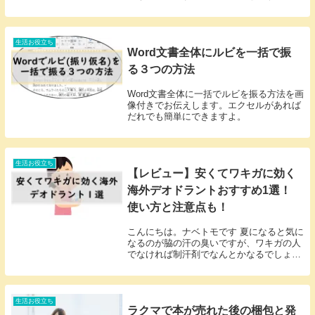
それらは必要なのでしょうか？今回は一番
身近な浄水器についてその必要性を検討し
てみました。結論から言うと「浄水器は必
要ではないが...
生活お役立ち
Word文書全体にルビを一括で振
る３つの方法
Word文書全体に一括でルビを振る方法を画
像付きでお伝えします。エクセルがあれば
だれでも簡単にできますよ。
生活お役立ち
【レビュー】安くてワキガに効く
海外デオドラントおすすめ1選！
使い方と注意点も！
こんにちは。ナベトモです 夏になると気に
なるのが脇の汗の臭いですが、ワキガの人
でなければ制汗剤でなんとかなるでしょう
が、ワキガの人は制汗剤ではどうにもなり
ません。デオドラントが必要になります。
それもスティックタイプの強力なものです
ね。巷では...
生活お役立ち
ラクマで本が売れた後の梱包と発