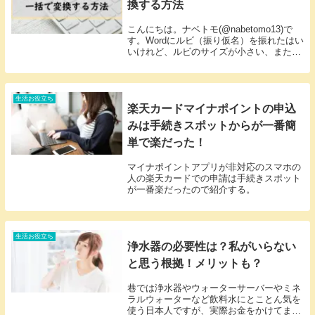
換する方法
こんにちは。ナベトモ(@nabetomo13)で
す。Wordにルビ（振り仮名）を振れたはい
いけれど、ルビのサイズが小さい、または
大きいということがあって困ります。一つ
一つルビを選択してサイズを変えていては
とても時間が足りません。Wordのル...
生活お役立ち
楽天カードマイナポイントの申込
みは手続きスポットからが一番簡
単で楽だった！
マイナポイントアプリが非対応のスマホの
人の楽天カードでの申請は手続きスポット
が一番楽だったので紹介する。
生活お役立ち
浄水器の必要性は？私がいらない
と思う根拠！メリットも？
巷では浄水器やウォーターサーバーやミネ
ラルウォーターなど飲料水にとことん気を
使う日本人ですが、実際お金をかけてまで